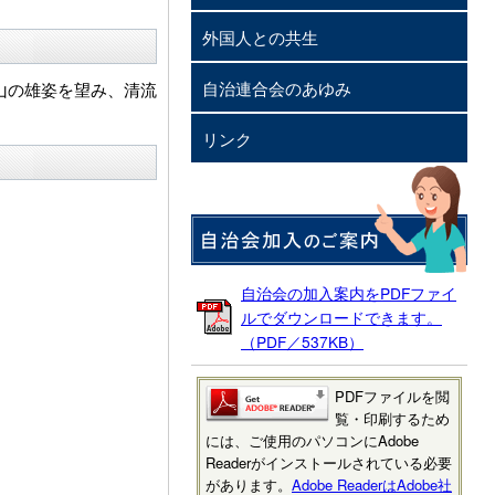
外国人との共生
自治連合会のあゆみ
山の雄姿を望み、清流
リンク
自治会の加入案内をPDFファイ
ルでダウンロードできます。
（PDF／537KB）
PDFファイルを閲
覧・印刷するため
には、ご使用のパソコンにAdobe
Readerがインストールされている必要
があります。
Adobe ReaderはAdobe社