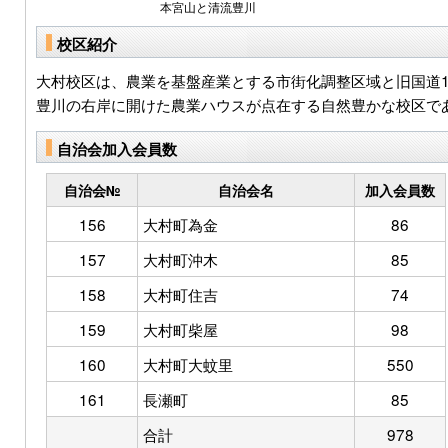
本宮山と清流豊川
校区紹介
大村校区は、農業を基盤産業とする市街化調整区域と旧国道
豊川の右岸に開けた農業ハウスが点在する自然豊かな校区で
自治会加入会員数
自治会№
自治会名
加入会員数
156
大村町為金
86
157
大村町沖木
85
158
大村町住吉
74
159
大村町柴屋
98
160
大村町大蚊里
550
161
長瀬町
85
合計
978