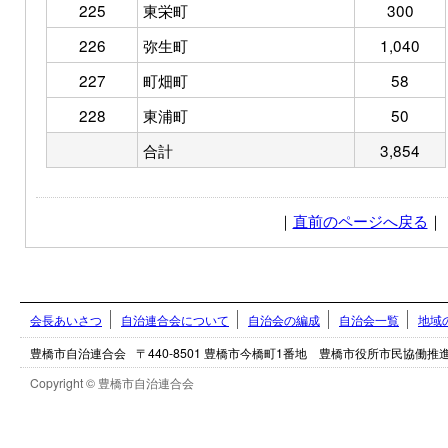
225
東栄町
300
226
弥生町
1,040
227
町畑町
58
228
東浦町
50
合計
3,854
｜
直前のページへ戻る
｜
会長あいさつ
自治連合会について
自治会の編成
自治会一覧
地域
豊橋市自治連合会
〒440-8501 豊橋市今橋町1番地 豊橋市役所市民協働
Copyright © 豊橋市自治連合会