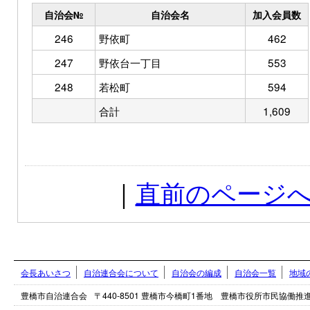
自治会№
自治会名
加入会員数
246
野依町
462
247
野依台一丁目
553
248
若松町
594
合計
1,609
｜
直前のページ
会長あいさつ
自治連合会について
自治会の編成
自治会一覧
地域
豊橋市自治連合会
〒440-8501 豊橋市今橋町1番地 豊橋市役所市民協働