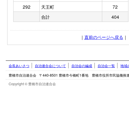
292
天王町
72
合計
404
｜
直前のページへ戻る
｜
会長あいさつ
自治連合会について
自治会の編成
自治会一覧
地域
豊橋市自治連合会
〒440-8501 豊橋市今橋町1番地 豊橋市役所市民協働
Copyright © 豊橋市自治連合会