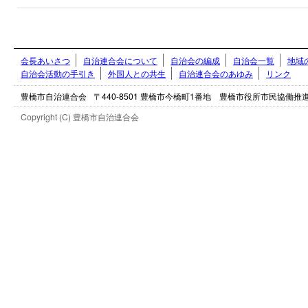
会長あいさつ
自治連合会について
自治会の編成
自治会一覧
地域
自治会活動の手引き
外国人との共生
自治連合会のあゆみ
リンク
豊橋市自治連合会
〒440-8501 豊橋市今橋町1番地 豊橋市役所市民協働
Copyright (C) 豊橋市自治連合会